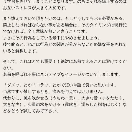
う学習をさせてしまうことになります。のちにそれを矯正するのは
お互いストレスが大きく大変です。
また憶えておいて頂きたいのは、もしどうしても叱る必要がある、
禁止しなければならない事がある場合は、そのタイミングは現行犯
でなければ、全く意味が無いと言うことです。
まさにその行為をしている最中にやめさせましょう。
後で叱ると、ねこは行為との関連が分からないため嫌な事をされて
いると解釈します。
そして、これはとても重要！！絶対に名前で叱ることは避けてくだ
さい。
名前を呼ばれる事にネガティブなイメージがついてしまします。
「ダメッ」とか「コラッ」とかで短い単語で良いと思います。
当然ですが禁止するとき、痛みを与えてはいけません。
代わりに、風を吹かせる（うちわ・息）、大きな音（手をたたく、
大きな声）、少量の水をかける（霧吹き、濡らした指をはじく）な
どをどうぞ試してみて下さい。