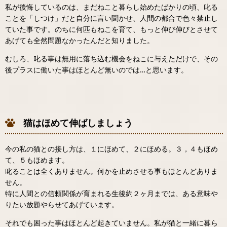
私が後悔しているのは、まだねこと暮らし始めたばかりの頃、叱る
ことを「しつけ」だと自分に言い聞かせ、人間の都合で色々禁止し
ていた事です。のちに何匹もねこを育て、もっと伸び伸びとさせて
あげても全然問題なかったんだと知りました。
むしろ、叱る事は無用に落ち込む機会をねこに与えただけで、その
後プラスに働いた事はほとんど無いのでは…と思います。
猫はほめて伸ばしましょう
今の私の猫との接し方は、１にほめて、２にほめる。３，４もほめ
て、５もほめます。
叱ることは全くありません。何かを止めさせる事もほとんどありま
せん。
特に人間との信頼関係が育まれる生後約２ヶ月までは、ある意味や
りたい放題やらせてあげています。
それでも困った事はほとんど起きていません。私が猫と一緒に暮ら