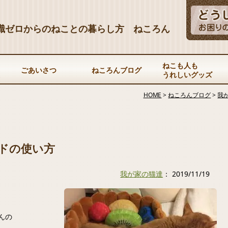
識ゼロからのねことの暮らし方 ねころん
ねこも人も
ごあいさつ
ねころんブログ
うれしいグッズ
HOME
>
ねころんブログ
>
我
ドの使い方
我が家の猫達
： 2019/11/19
んの