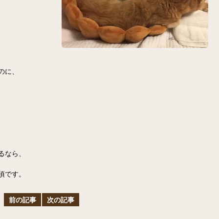
のに、
るなら、
頃です。
前の記事
次の記事