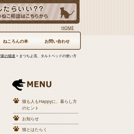
HOME
ねころんの本
お問い合わせ
が家の猫達
>
まつちよ流、タルトベッドの使い方
猫も人もHappyに、暮らし方
のヒント
お知らせ
猫とはたらく