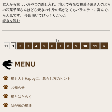
友人から嬉しいおやつの差し入れ。地元で有名な和菓子屋さんのどら
の和菓子屋さんはどら焼きの中身の餡がとてもバラエティに富んでい
ら人気です。 今回頂いてびっくりだった...
続きを読む
1 /
11
1
2
3
4
5
6
7
8
9
10
11
»
猫も人もHappyに、暮らし方のヒント
お知らせ
猫とはたらく
我が家の猫達