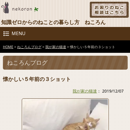
知識ゼロからのねことの暮らし方 ねころん
MENU
HOME
>
ねころんブログ
>
我が家の猫達
>
懐かしい５年前の３ショット
ねころんブログ
懐かしい５年前の３ショット
我が家の猫達
： 2019/12/07