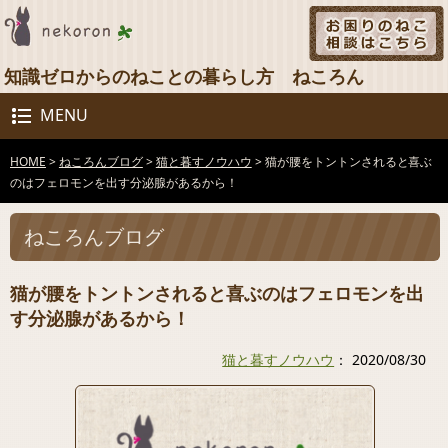
知識ゼロからのねことの暮らし方 ねころん
MENU
HOME
>
ねころんブログ
>
猫と暮すノウハウ
>
猫が腰をトントンされると喜ぶ
のはフェロモンを出す分泌腺があるから！
ねころんブログ
猫が腰をトントンされると喜ぶのはフェロモンを出
す分泌腺があるから！
猫と暮すノウハウ
： 2020/08/30