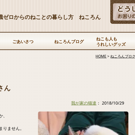
識ゼロからのねことの暮らし方 ねころん
ねこも人も
ごあいさつ
ねころんブログ
うれしいグッズ
HOME
>
ねころんブロ
さん
我が家の猫達
： 2018/10/29
か、
まりません。