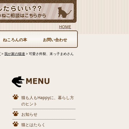
HOME
ねころんの本
お問い合わせ
グ
>
我が家の猫達
>
可愛さ炸裂、末っ子まめさん
猫も人もHappyに、暮らし方
のヒント
お知らせ
猫とはたらく