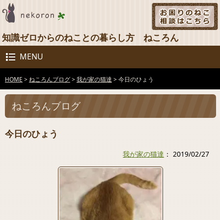
知識ゼロからのねことの暮らし方 ねころん
MENU
HOME
>
ねころんブログ
>
我が家の猫達
>
今日のひょう
ねころんブログ
今日のひょう
我が家の猫達
： 2019/02/27