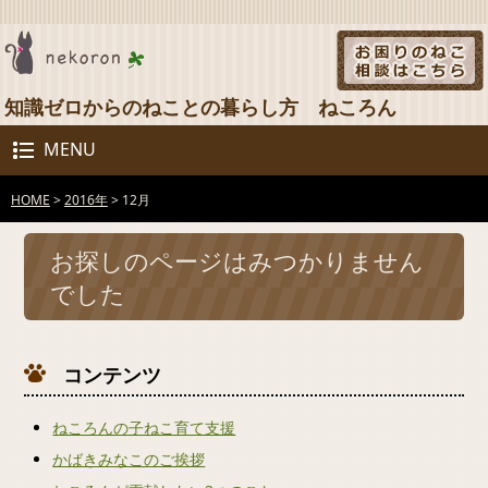
知識ゼロからのねことの暮らし方 ねころん
MENU
HOME
>
2016年
>
12月
お探しのページはみつかりません
でした
コンテンツ
ねころんの子ねこ育て支援
かばきみなこのご挨拶