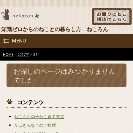
知識ゼロからのねことの暮らし方 ねころん
MENU
HOME
>
2017年
>
2月
お探しのページはみつかりません
でした
コンテンツ
ねころんの子ねこ育て支援
かばきみなこのご挨拶