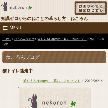
知識ゼロからのねことの暮らし方 ねころん
MENU
HOME
>
ねころんブログ
>
猫も人もHappyに、暮らし方のヒント
>
猫トイレ迷
走中
ねころんブログ
猫トイレ迷走中
猫も人もHappyに、暮らし方のヒント
： 2019/06/14