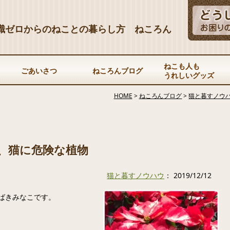
識ゼロからのねことの暮らし方 ねころん
ねこも人も
ごあいさつ
ねころんブログ
うれしいグッズ
HOME
>
ねころんブログ
>
猫と暮すノウ
、猫に危険な植物
猫と暮すノウハウ
： 2019/12/12
ばきみなこです。