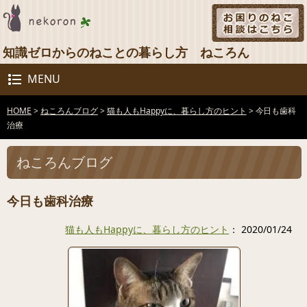
知識ゼロからのねことの暮らし方 ねころん
MENU
HOME
>
ねころんブログ
>
猫も人もHappyに、暮らし方のヒント
>
今日も歯科
治療
ねころんブログ
今日も歯科治療
猫も人もHappyに、暮らし方のヒント
： 2020/01/24