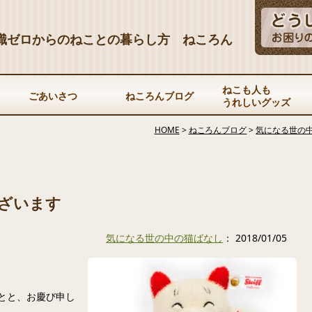
識ゼロからのねことの暮らし方 ねころん
ねこも人も
ごあいさつ
ねころんブログ
うれしいグッズ
HOME
>
ねころんブログ
>
気になる世の
ざいます
気になる世の中の猫ばなし
： 2018/01/05
とと、お慶び申し