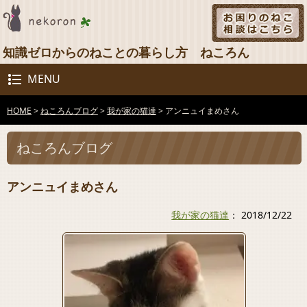
知識ゼロからのねことの暮らし方 ねころん
MENU
HOME
>
ねころんブログ
>
我が家の猫達
>
アンニュイまめさん
ねころんブログ
アンニュイまめさん
我が家の猫達
： 2018/12/22