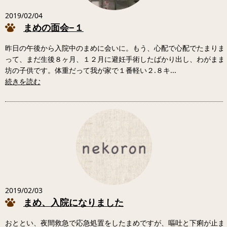
2019/02/04
まめの面会−１
昨日の午後から入院中のまめに会いに。もう、心配で心配でたまりま
って、まだ生後８ヶ月、１２月に避妊手術したばかり出し、わがまま
坊の子供です。体重だって我が家で１番軽い２.８キ...
続きを読む
2019/02/03
まめ、入院になりました
おととい、夜間救急で応急処置をしたまめですが、嘔吐と下痢が止ま