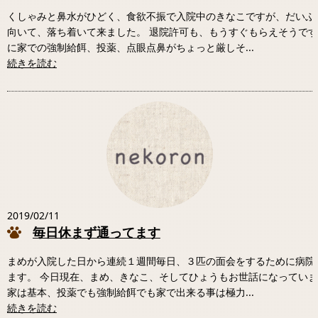
くしゃみと鼻水がひどく、食欲不振で入院中のきなこですが、だいぶ
向いて、落ち着いて来ました。 退院許可も、もうすぐもらえそうで
に家での強制給餌、投薬、点眼点鼻がちょっと厳しそ...
続きを読む
2019/02/11
毎日休まず通ってます
まめが入院した日から連続１週間毎日、３匹の面会をするために病院
ます。 今日現在、まめ、きなこ、そしてひょうもお世話になってい
家は基本、投薬でも強制給餌でも家で出来る事は極力...
続きを読む