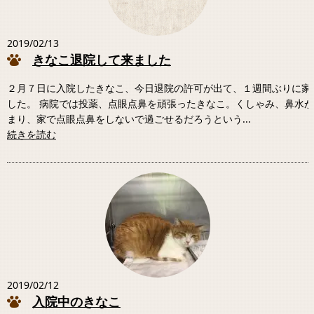
2019/02/13
きなこ退院して来ました
２月７日に入院したきなこ、今日退院の許可が出て、１週間ぶりに家
した。 病院では投薬、点眼点鼻を頑張ったきなこ。くしゃみ、鼻水
まり、家で点眼点鼻をしないで過ごせるだろうという...
続きを読む
2019/02/12
入院中のきなこ