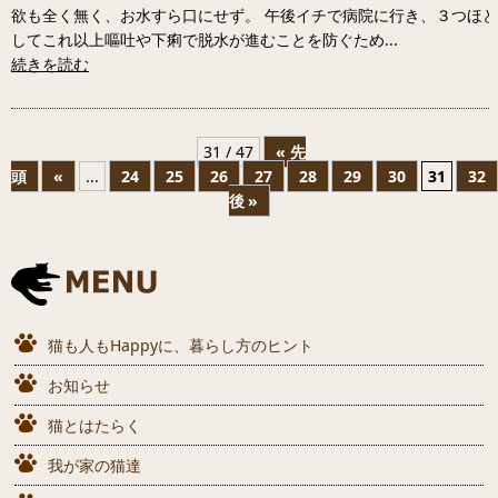
欲も全く無く、お水すら口にせず。 午後イチで病院に行き、３つほ
してこれ以上嘔吐や下痢で脱水が進むことを防ぐため...
続きを読む
31 / 47
« 先
頭
«
...
24
25
26
27
28
29
30
31
32
後 »
猫も人もHappyに、暮らし方のヒント
お知らせ
猫とはたらく
我が家の猫達